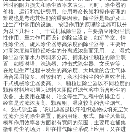
器时的阻力损失和除尘效率来表达。同时，除尘器的
价格、运行和维护费用、使用寿命长短和操作管理的
难易也是考虑其性能的重要因素。除尘器是锅炉及工
业生产中常用的设施。 按照作用的原理除尘器可以分
为以下几种： 1、干式机械除尘器，主要指应用粉尘惯
性作用、重力作用而设计的除尘设备，如沉降室、惰
性除尘器、旋风除尘器等高浓度的除尘器等，主要针
对高浓度粗颗粒径粉尘的分离或浓集而采用。 2、湿式
除尘器依靠水力亲润来分离、捕集粉尘颗粒的除尘装
置，如喷淋塔、洗涤器、冲击式除尘器、文氏管等，
在处理生产过程中发生的高浓度、大风量的含尘气体
场合采用较多。对较粗的，亲水性粉尘的分离效率比
干式机械除尘器要高。 3、颗粒层除尘器以不同粒度的
颗粒材料堆积层为滤料来阻隔过滤气溶中所含粉尘的
设备。主要用在建材、冶金等生产过程中的排尘点，
经常是过滤浓度高、颗粒粗、温度较高的含尘烟气。
4、袋式除尘器，该过滤器是以纤维织造物或填充层为
过滤介质的除尘装置，他的用途、形式、除尘风量规
模和作用效率各方面都有宽阔的范围，主要用在捕集
微细粉尘的场所，即在排气除尘系统上应用，又在进