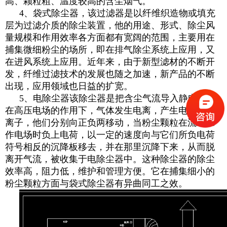
高、颗粒粗、温度较高的含尘烟气。
4、
袋式除尘器
，该过滤器是以纤维织造物或填充
层为过滤介质的除尘装置，他的用途、形式、除尘风
量规模和作用效率各方面都有宽阔的范围，主要用在
捕集微细粉尘的场所，即在排气除尘系统上应用，又
在进风系统上应用。近年来，由于新型滤材的不断开
发，纤维过滤技术的发展也随之加速，新产品的不断
出现，应用领域也日益的扩宽。
5、电除尘器该除尘器是把含尘气流导入静电场，
在高压电场的作用下，气体发生电离，产生电子和正
离子，他们分别向正负两移动，当粉尘颗粒在流经工
作电场时负上电荷，以一定的速度向与它们所负电荷
符号相反的沉降
板
移去，并在那里沉降下来，从而脱
离开气流，被收集于电除尘器中。这种除尘器的除尘
效率高，阻力低，维护和管理方便。它在捕集细小的
粉尘颗粒方面与袋式除尘器有异曲同工之效。