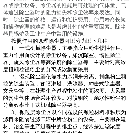
器或除尘设备。除尘器的性能用可处理的气体量、气
体通过除尘器时的阻力损失和除尘效率来表达。同
时，除尘器的价格、运行和维护费用、使用寿命长短
和操作管理的难易也是考虑其性能的重要因素。除尘
器是锅炉及工业生产中常用的设施。
按照作用的原理除尘器可以分为以下几种：
1、干式机械除尘器，主要指应用粉尘惯性作用、
重力作用而设计的除尘设备，如沉降室、惰性除尘
器、旋风除尘器等高浓度的除尘器等，主要针对高浓
度粗颗粒径粉尘的分离或浓集而采用。
2、湿式除尘器依靠水力亲润来分离、捕集粉尘颗
粒的除尘装置，如喷淋塔、洗涤器、冲击式除尘器、
文氏管等，在处理生产过程中发生的高浓度、大风量
的含尘气体场合采用较多。对较粗的，亲水性粉尘的
分离效率比干式机械除尘器要高。
3、颗粒层除尘器以不同粒度的颗粒材料堆积层为
滤料来阻隔过滤气溶中所含粉尘的设备。主要用在建
材、冶金等生产过程中的排尘点，经常是过滤浓度