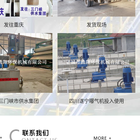
发往重庆
发货现场
污泥切割机
三门峡市供水集团
四川遂宁曝气机投入使用
排渣分离机