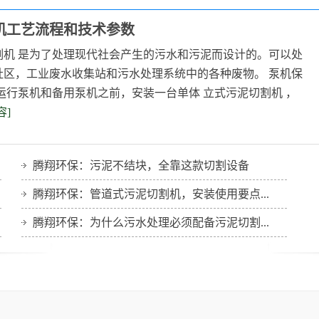
机工艺流程和技术参数
割机 是为了处理现代社会产生的污水和污泥而设计的。可以处
社区，工业废水收集站和污水处理系统中的各种废物。 泵机保
运行泵机和备用泵机之前，安装一台单体 立式污泥切割机 ，
容]
转鼓浓缩机
转鼓浓缩机
腾翔环保：污泥不结块，全靠这款切割设备
腾翔环保：管道式污泥切割机，安装使用要点...
腾翔环保：为什么污水处理必须配备污泥切割...
倒伞曝气机
倒伞曝气机