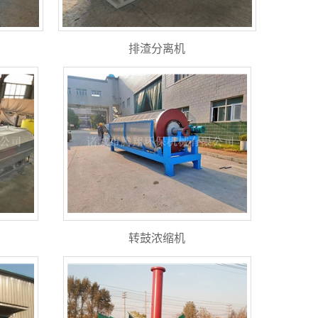
排渣分离机
转鼓浓缩机