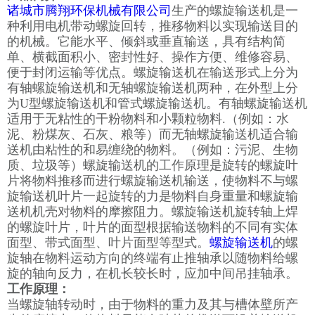
诸城市腾翔环保机械有限公司
生产的螺旋输送机是一
种利用电机带动螺旋回转，推移物料以实现输送目的
的机械。它能水平、倾斜或垂直输送，具有结构简
单、横截面积小、密封性好、操作方便、维修容易、
便于封闭运输等优点。螺旋输送机在输送形式上分为
有轴螺旋输送机和无轴螺旋输送机两种，在外型上分
为U型螺旋输送机和管式螺旋输送机。有轴螺旋输送机
适用于无粘性的干粉物料和小颗粒物料.（例如：水
泥、粉煤灰、石灰、粮等）而无轴螺旋输送机适合输
送机由粘性的和易缠绕的物料。（例如：污泥、生物
质、垃圾等）螺旋输送机的工作原理是旋转的螺旋叶
片将物料推移而进行螺旋输送机输送，使物料不与螺
旋输送机叶片一起旋转的力是物料自身重量和螺旋输
送机机壳对物料的摩擦阻力。螺旋输送机旋转轴上焊
的螺旋叶片，叶片的面型根据输送物料的不同有实体
面型、带式面型、叶片面型等型式。
螺旋输送机
的螺
旋轴在物料运动方向的终端有止推轴承以随物料给螺
旋的轴向反力，在机长较长时，应加中间吊挂轴承。
工作原理：
当螺旋轴转动时，由于物料的重力及其与槽体壁所产