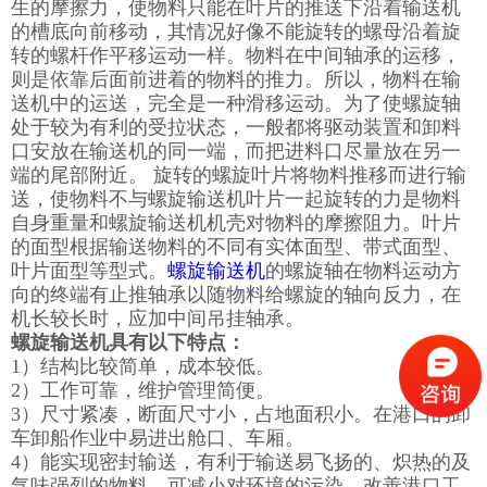
生的摩擦力，使物料只能在叶片的推送下沿着输送机
的槽底向前移动，其情况好像不能旋转的螺母沿着旋
转的螺杆作平移运动一样。物料在中间轴承的运移，
则是依靠后面前进着的物料的推力。所以，物料在输
送机中的运送，完全是一种滑移运动。为了使螺旋轴
处于较为有利的受拉状态，一般都将驱动装置和卸料
口安放在输送机的同一端，而把进料口尽量放在另一
端的尾部附近。 旋转的螺旋叶片将物料推移而进行输
送，使物料不与螺旋输送机叶片一起旋转的力是物料
自身重量和螺旋输送机机壳对物料的摩擦阻力。叶片
的面型根据输送物料的不同有实体面型、带式面型、
叶片面型等型式。
螺旋输送机
的螺旋轴在物料运动方
向的终端有止推轴承以随物料给螺旋的轴向反力，在
机长较长时，应加中间吊挂轴承。
螺旋输送机具有以下特点：
1）结构比较简单，成本较低。
2）工作可靠，维护管理简便。
3）尺寸紧凑，断面尺寸小，占地面积小。在港口的卸
车卸船作业中易进出舱口、车厢。
4）能实现密封输送，有利于输送易飞扬的、炽热的及
气味强烈的物料，可减小对环境的污染，改善港口工