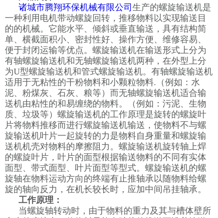
诸城市腾翔环保机械有限公司
生产的螺旋输送机是
一种利用电机带动螺旋回转，推移物料以实现输送目
的的机械。它能水平、倾斜或垂直输送，具有结构简
单、横截面积小、密封性好、操作方便、维修容易、
便于封闭运输等优点。螺旋输送机在输送形式上分为
有轴螺旋输送机和无轴螺旋输送机两种，在外型上分
为U型螺旋输送机和管式螺旋输送机。有轴螺旋输送机
适用于无粘性的干粉物料和小颗粒物料.（例如：水
泥、粉煤灰、石灰、粮等）而无轴螺旋输送机适合输
送机由粘性的和易缠绕的物料。（例如：污泥、生物
质、垃圾等）螺旋输送机的工作原理是旋转的螺旋叶
片将物料推移而进行螺旋输送机输送，使物料不与螺
旋输送机叶片一起旋转的力是物料自身重量和螺旋输
送机机壳对物料的摩擦阻力。螺旋输送机旋转轴上焊
的螺旋叶片，叶片的面型根据输送物料的不同有实体
面型、带式面型、叶片面型等型式。螺旋输送机的螺
旋轴在物料运动方向的终端有止推轴承以随物料给螺
旋的轴向反力，在机长较长时，应加中间吊挂轴承。
工作原理：
当螺旋轴转动时，由于物料的重力及其与槽体壁所