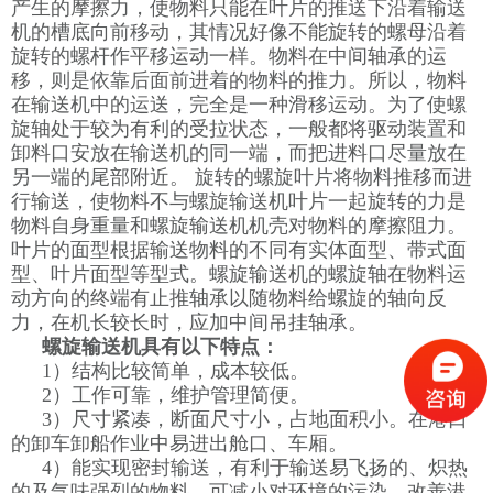
产生的摩擦力，使物料只能在叶片的推送下沿着输送
机的槽底向前移动，其情况好像不能旋转的螺母沿着
旋转的螺杆作平移运动一样。物料在中间轴承的运
移，则是依靠后面前进着的物料的推力。所以，物料
在输送机中的运送，完全是一种滑移运动。为了使螺
旋轴处于较为有利的受拉状态，一般都将驱动装置和
卸料口安放在输送机的同一端，而把进料口尽量放在
另一端的尾部附近。 旋转的螺旋叶片将物料推移而进
行输送，使物料不与螺旋输送机叶片一起旋转的力是
物料自身重量和螺旋输送机机壳对物料的摩擦阻力。
叶片的面型根据输送物料的不同有实体面型、带式面
型、叶片面型等型式。螺旋输送机的螺旋轴在物料运
动方向的终端有止推轴承以随物料给螺旋的轴向反
力，在机长较长时，应加中间吊挂轴承。
螺旋输送机具有以下特点：
1）结构比较简单，成本较低。
2）工作可靠，维护管理简便。
3）尺寸紧凑，断面尺寸小，占地面积小。在港口
的卸车卸船作业中易进出舱口、车厢。
4）能实现密封输送，有利于输送易飞扬的、炽热
的及气味强烈的物料，可减小对环境的污染，改善港