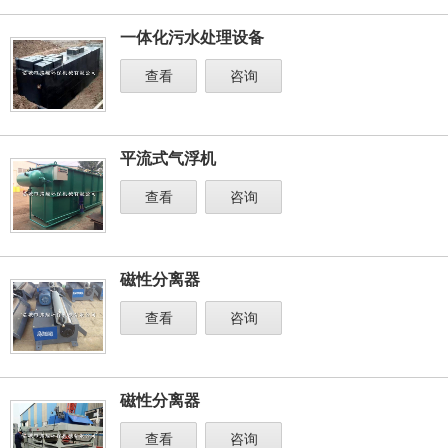
一体化污水处理设备
查看
咨询
平流式气浮机
查看
咨询
磁性分离器
查看
咨询
磁性分离器
查看
咨询