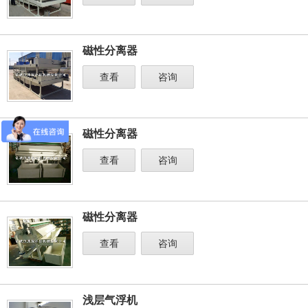
磁性分离器
查看
咨询
磁性分离器
查看
咨询
磁性分离器
查看
咨询
浅层气浮机