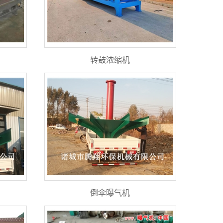
转鼓浓缩机
倒伞曝气机