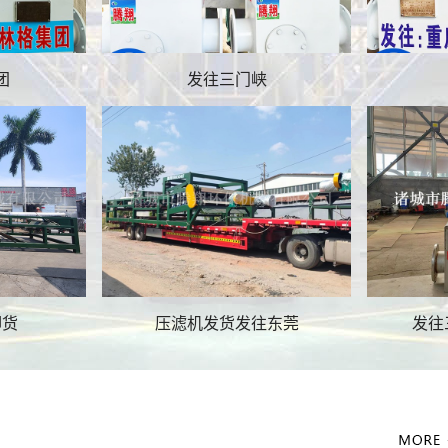
团
发往三门峡
尾渣分离设备
渣浆分离机
卸货
压滤机发货发往东莞
发往
转鼓浓缩机
转鼓浓缩机