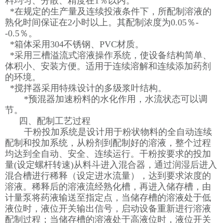
料均匀、分散、精度在1％以内。
*在规定的生产量及连续投液条件下，所配制溶液的
熟化时间保证在2小时以上。其配制浓度为0.05％-
-0.5％。
*箱体采用304不锈钢、PVC材质。
*采用三槽溢流式溶液操作系统，使设备结构简单、
体积小、安装方便。适用于连续溶解和连续添加药剂
的环境。
*搅拌器采用特殊设计的多级浆叶结构。
*预混器加速粉料的水化作用，水流状态可以调
节。
四、配制工艺过程
干粉投加系统是设计用于粉状物料的全自动连续
配制和投加系统，从粉剂到配制好的溶液，整个过程
均达到全自动、安全、连续运行。干粉按要求的投加
量(设定螺杆转速)从料斗进入混合器，通过润湿后进入
混合槽进行稀释（设定进水流量），达到要求浓度的
溶液。稀释后的溶液流经熟化槽，再进入储存槽，由
计量泵将药液输送至指定点，当储存槽的溶液处于低
液位时，液位开关输出信号，启动设备重新进行溶液
配制过程；当储存槽的溶液处于高液位时，液位开关