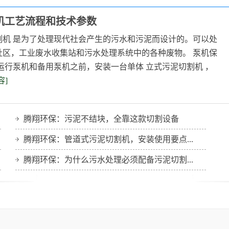
机工艺流程和技术参数
割机 是为了处理现代社会产生的污水和污泥而设计的。可以处
尾渣分离设备
渣浆分离机
社区，工业废水收集站和污水处理系统中的各种废物。 泵机保
运行泵机和备用泵机之前，安装一台单体 立式污泥切割机 ，
容]
腾翔环保：污泥不结块，全靠这款切割设备
腾翔环保：管道式污泥切割机，安装使用要点...
腾翔环保：为什么污水处理必须配备污泥切割...
转鼓浓缩机
转鼓浓缩机