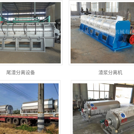
尾渣分离设备
渣浆分离机